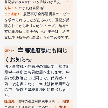
登記後すみやかに（1か月以内が目安）
　/　
方法：
e-Tax または書面1部
履歴事項全部証明書のコピー
ここ注意！　
を求められることがあるので、登記が反
映されてから出すのがスムーズ。給与の
支払事務所に変更がからむ場合は「給与
支払事務所等の…届出」も別で必要です。
🏛️ 都道府県にも同じ
STEP 02　
くお知らせ
法人事業税・住民税の関係で、都道府
県税事務所にも異動届を出します。中
身は税務署とほぼ同じで、代表者の
前・後を書くだけ。当社は神奈川県な
ので、管轄の県税事務所に提出しまし
た。
提出先：
管轄の都道府県税事務所
期限：
　/　
自治体により異なる（早めに）
方法：
　/　