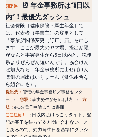
⏰ 年金事務所は“5日以
STEP 04　
内”！最優先ダッシュ
社会保険（健康保険・厚生年金）で
は、代表者（事業主）の変更として
「事業所関係変更（訂正）届」を出し
ます。ここが最大のヤマ場。提出期限
がなんと事実発生から5日以内と、税務
系よりぜんぜん短いんです。協会けん
ぽ加入なら、年金事務所に出せばけん
ぽ側の届出はいりません（健保組合な
ら組合にも）。
提出先：
管轄の年金事務所／事務センタ
ー
期限：
事実発生から5日以内
方
　/　
　/　
法：
e-Gov電子申請 または書面
5日以内はけっこうタイト。登
ここ注意！　
記の完了を待ってると間に合わないこと
もあるので、効力発生日を基準にダッシ