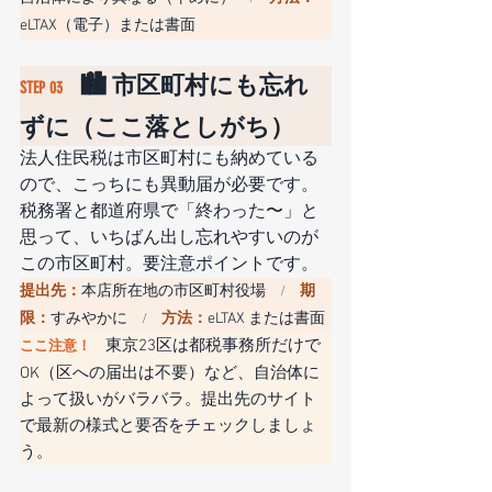
eLTAX（電子）または書面
🏙️ 市区町村にも忘れ
STEP 03　
ずに（ここ落としがち）
法人住民税は市区町村にも納めている
ので、こっちにも異動届が必要です。
税務署と都道府県で「終わった〜」と
思って、いちばん出し忘れやすいのが
この市区町村。要注意ポイントです。
提出先：
本店所在地の市区町村役場
期
　/　
限：
すみやかに
方法：
eLTAX または書面
　/　
東京23区は都税事務所だけで
ここ注意！　
OK（区への届出は不要）など、自治体に
よって扱いがバラバラ。提出先のサイト
で最新の様式と要否をチェックしましょ
う。