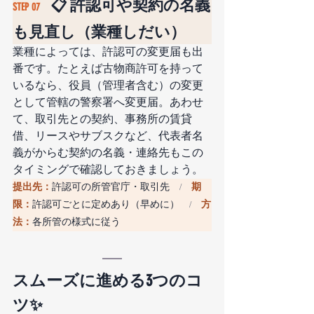
📋 許認可や契約の名義
STEP 07　
も見直し（業種しだい）
業種によっては、許認可の変更届も出
番です。たとえば古物商許可を持って
いるなら、役員（管理者含む）の変更
として管轄の警察署へ変更届。あわせ
て、取引先との契約、事務所の賃貸
借、リースやサブスクなど、代表者名
義がからむ契約の名義・連絡先もこの
タイミングで確認しておきましょう。
提出先：
許認可の所管官庁・取引先
期
　/　
限：
許認可ごとに定めあり（早めに）
方
　/　
法：
各所管の様式に従う
スムーズに進める3つのコ
ツ✨