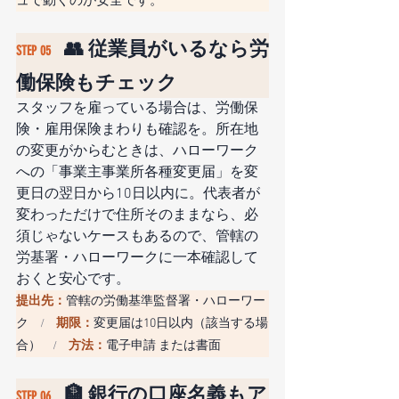
ュで動くのが安全です。
👥 従業員がいるなら労
STEP 05　
働保険もチェック
スタッフを雇っている場合は、労働保
険・雇用保険まわりも確認を。所在地
の変更がからむときは、ハローワーク
への「事業主事業所各種変更届」を変
更日の翌日から10日以内に。代表者が
変わっただけで住所そのままなら、必
須じゃないケースもあるので、管轄の
労基署・ハローワークに一本確認して
おくと安心です。
提出先：
管轄の労働基準監督署・ハローワー
ク
期限：
変更届は10日以内（該当する場
　/　
合）
方法：
電子申請 または書面
　/　
🏦 銀行の口座名義もア
STEP 06　