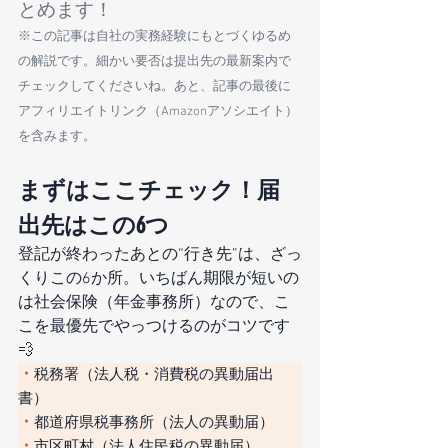
とめます！
※この記事は自社の実務経験にもとづくゆるめ
の解説です。細かい要否は提出先の最新案内で
チェックしてくださいね。あと、記事の最後に
アフィリエイトリンク（Amazonアソシエイト）
を含みます。
まずはここチェック！届
出先はこの6つ
登記が終わったあとの“行き先”は、ざっ
くりこの6か所。いちばん期限が短いの
は社会保険（年金事務所）なので、こ
こを最優先でやっつけるのがコツです
💨
・
税務署（法人税・消費税の異動届出
書）
・
都道府県税事務所（法人の異動届）
・
市区町村（法人住民税の異動届）