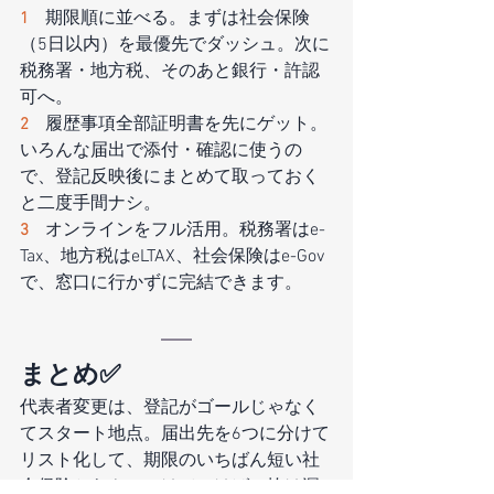
期限順に並べる。まずは社会保険
1　
（5日以内）を最優先でダッシュ。次に
税務署・地方税、そのあと銀行・許認
可へ。
履歴事項全部証明書を先にゲット。
2　
いろんな届出で添付・確認に使うの
で、登記反映後にまとめて取っておく
と二度手間ナシ。
オンラインをフル活用。税務署はe-
3　
Tax、地方税はeLTAX、社会保険はe-Gov
で、窓口に行かずに完結できます。
まとめ✅
代表者変更は、登記がゴールじゃなく
てスタート地点。届出先を6つに分けて
リスト化して、期限のいちばん短い社
会保険からやっつけていけば、抜け漏