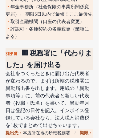
・
年金事務所（社会保険の事業所関係変
更届）← 期限5日以内で最短！ここ最優先
・
取引金融機関（口座の代表者変更）
・
許認可・各種契約の名義変更（業種に
よる）
🏢 税務署に「代わりま
STEP 01　
した」を届け出る
会社をつくったときに届け出た代表者
が変わるので、まずは所轄の税務署に
異動届出書を出します。用紙の「異動
事項等」に、前の代表者と新しい代表
者（役職・氏名）を書いて、異動年月
日は登記の日付を記入。インボイス登
録している会社なら、法人税と消費税
を1枚でまとめて出せちゃいます。
提出先：
本店所在地の所轄税務署
期限：
　/　