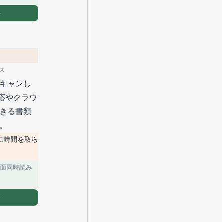
→
ス
キャンし
応やクラウ
きる書類
。
に時間を取ら
両面同時読み
→