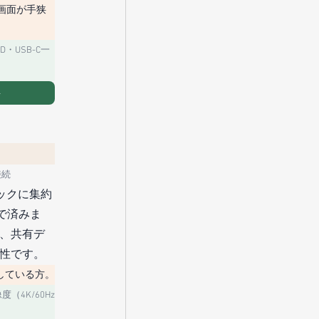
画面が手狭
D・USB-C一
→
接続
ドックに集約
で済みま
、共有デ
性です。
している方。
（4K/60Hz