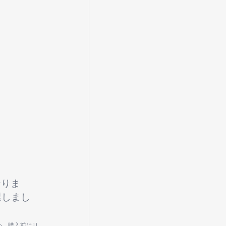
なりま
選しまし
め、購入前にリ