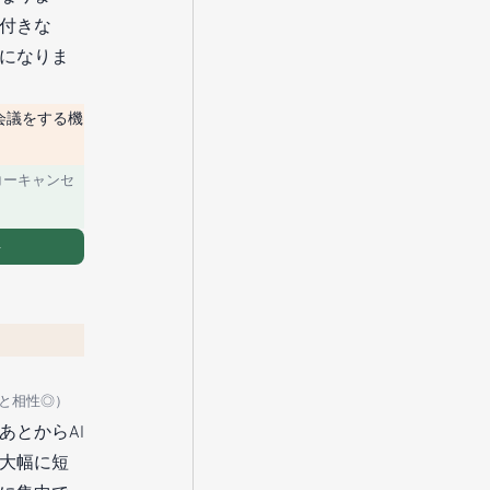
付きな
になりま
b会議をする機
コーキャンセ
→
しと相性◎）
あとからAI
大幅に短