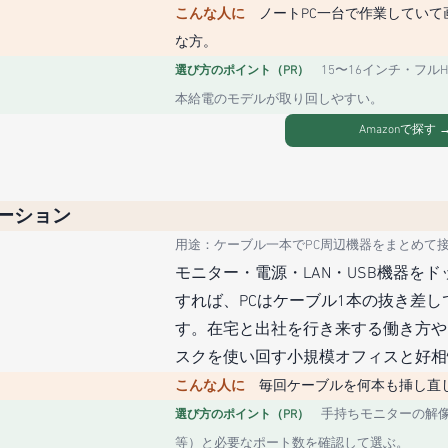
こんな人に　
ノートPC一台で作業していて
な方。
15〜16インチ・フルH
選び方のポイント（PR）　
本給電のモデルが取り回しやすい。
Amazonで探す 
テーション
用途：ケーブル一本でPC周辺機器をまとめて
モニター・電源・LAN・USB機器を
すれば、PCはケーブル1本の抜き差し
す。在宅と出社を行き来する働き方や
スクを使い回す小規模オフィスと好相
こんな人に　
毎回ケーブルを何本も挿し直
手持ちモニターの解像度
選び方のポイント（PR）　
等）と必要なポート数を確認して選ぶ。