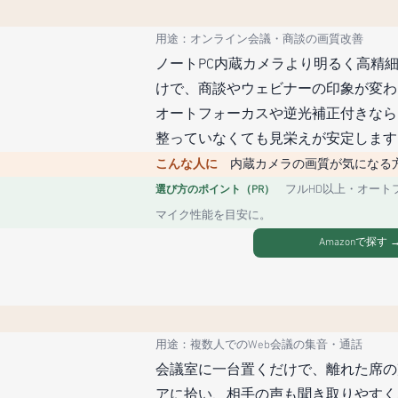
用途：オンライン会議・商談の画質改善
ノートPC内蔵カメラより明るく高精
けで、商談やウェビナーの印象が変わ
オートフォーカスや逆光補正付きなら
整っていなくても見栄えが安定します
こんな人に　
内蔵カメラの画質が気になる
フルHD以上・オート
選び方のポイント（PR）　
マイク性能を目安に。
Amazonで探す 
用途：複数人でのWeb会議の集音・通話
会議室に一台置くだけで、離れた席の
アに拾い、相手の声も聞き取りやすく