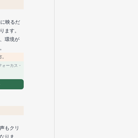
細に映るだ
ります。
、環境が
。
方。
フォーカス・
→
声もクリ
なりま