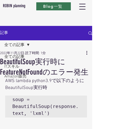
ROBIN planning
Blog一覧
記事
全ての記事
2022年11月22日
読了時間: 1分
全ての記事
BeautifulSoup実行時に
ITスキル
FeatureNotFoundのエラー発生
Amazon販売
AWS lambda python3.9で以下のように
BeautifulSoup実行時
soup = 
BeautifulSoup(response.
text, 'lxml')