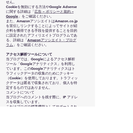
せん。
Cookieを無効にする方法やGoogle Adsense
に関する詳細は「
広告 – ポリシーと規約 –
Google
」をご確認ください。
また、AmazonアソシエイトはAmazon.co.jp
を宣伝しリンクすることによってサイトが紹
介料を獲得できる手段を提供することを目的
に設定されたアフィリエイトプログラムであ
る、詳細は「
Amazonアソシエイト・プログ
ラム
」をご確認ください。
アクセス解析ツールについて
当ブログでは、Googleによるアクセス解析
ツール「Googleアナリティクス」を利用し
ています。このGoogleアナリティクスはト
ラフィックデータの収集のためにクッキー
（Cookie）を使用しております。トラフィッ
クデータは匿名で収集されており、個人を特
定するものではありません。
コメントについて
当ブログへのコメントを残す際に、IP アドレ
スを収集しています。
これはブログの標準機能としてサポートされ
ている機能で、スパムや荒らしへの対応以外
にこのIPアドレスを使用することはありませ
ん。
なお、全てのコメントは管理人が事前にその
内容を確認し、承認した上での掲載となりま