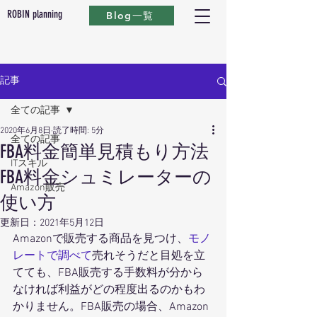
ROBIN planning
Blog一覧
記事
全ての記事
2020年6月8日
読了時間: 5分
全ての記事
FBA料金簡単見積もり方法
ITスキル
FBA料金シュミレーターの
Amazon販売
使い方
更新日：
2021年5月12日
Amazonで販売する商品を見つけ、
モノ
レートで調べて
売れそうだと目処を立
てても、FBA販売する手数料が分から
なければ利益がどの程度出るのかもわ
かりません。FBA販売の場合、Amazon