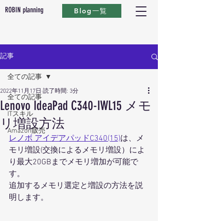
ROBIN planning
Blog一覧
記事
全ての記事
2022年11月17日
読了時間: 3分
全ての記事
Lenovo IdeaPad C340-IWL15 メモ
ITスキル
リ増設方法
Amazon販売
レノボ アイデアパッドC340(15)
は、メ
モリ増設(交換によるメモリ増設）によ
り最大20GBまでメモリ増加が可能で
す。
追加するメモリ選定と増設の方法を説
明します。